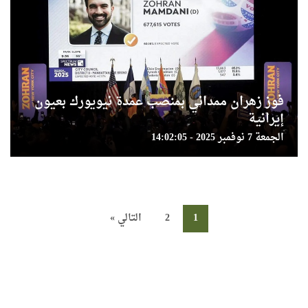
فوز زهران ممداني بمنصب عمدة نيويورك بعيون
إيرانية
الجمعة 7 نوفمبر 2025 - 14:02:05
1
2
التالي »