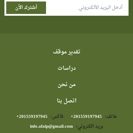
تقدير موقف
دراسات
من نحن
اتصل بنا
هاتف:
⁦+201559197945⁩
فاكس:
⁦+201559197945⁩
بريد الكتروني:
info.afaip@gmail.com