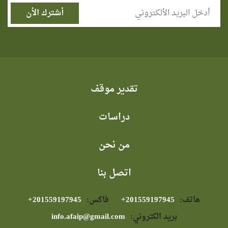
تقدير موقف
دراسات
من نحن
اتصل بنا
هاتف:
⁦+201559197945⁩
فاكس:
⁦+201559197945⁩
بريد الكتروني:
info.afaip@gmail.com