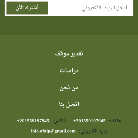
تقدير موقف
دراسات
من نحن
اتصل بنا
هاتف:
⁦+201559197945⁩
فاكس:
⁦+201559197945⁩
بريد الكتروني:
info.afaip@gmail.com