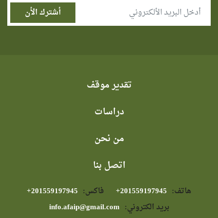
تقدير موقف
دراسات
من نحن
اتصل بنا
هاتف:
⁦+201559197945⁩
فاكس:
⁦+201559197945⁩
بريد الكتروني:
info.afaip@gmail.com