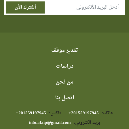
تقدير موقف
دراسات
من نحن
اتصل بنا
هاتف:
⁦+201559197945⁩
فاكس:
⁦+201559197945⁩
بريد الكتروني:
info.afaip@gmail.com