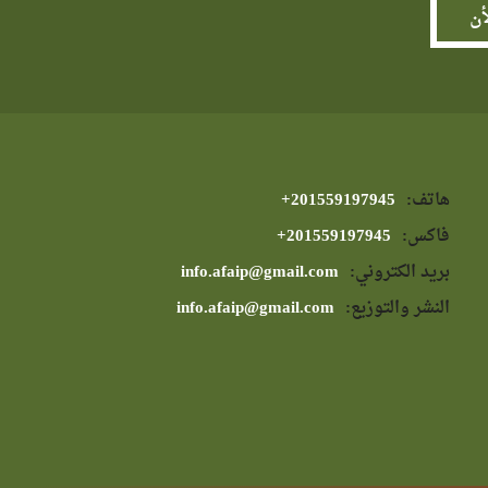
هاتف:
⁦+201559197945⁩
فاكس:
⁦+201559197945⁩
بريد الكتروني:
info.afaip@gmail.com
النشر والتوزيع:
info.afaip@gmail.com