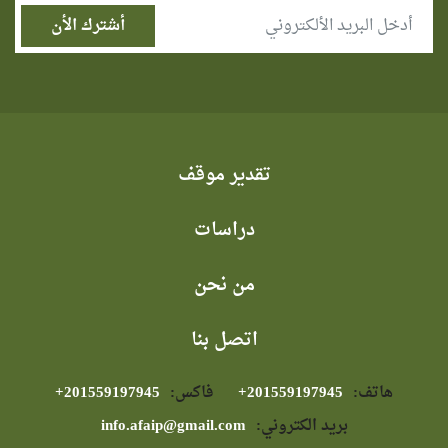
تقدير موقف
دراسات
من نحن
اتصل بنا
هاتف:
⁦+201559197945⁩
فاكس:
⁦+201559197945⁩
بريد الكتروني:
info.afaip@gmail.com