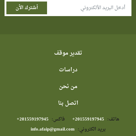
تقدير موقف
دراسات
من نحن
اتصل بنا
هاتف:
⁦+201559197945⁩
فاكس:
⁦+201559197945⁩
بريد الكتروني:
info.afaip@gmail.com