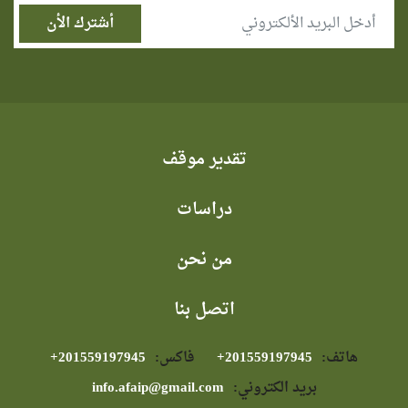
تقدير موقف
دراسات
من نحن
اتصل بنا
هاتف:
⁦+201559197945⁩
فاكس:
⁦+201559197945⁩
بريد الكتروني:
info.afaip@gmail.com