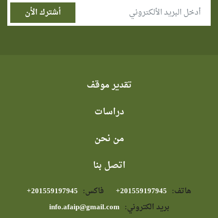
تقدير موقف
دراسات
من نحن
اتصل بنا
هاتف:
⁦+201559197945⁩
فاكس:
⁦+201559197945⁩
بريد الكتروني:
info.afaip@gmail.com