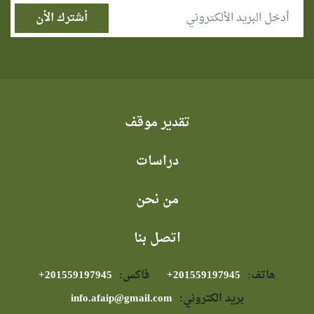
تقدير موقف
دراسات
من نحن
اتصل بنا
هاتف:
⁦+201559197945⁩
فاكس:
⁦+201559197945⁩
بريد الكتروني:
info.afaip@gmail.com