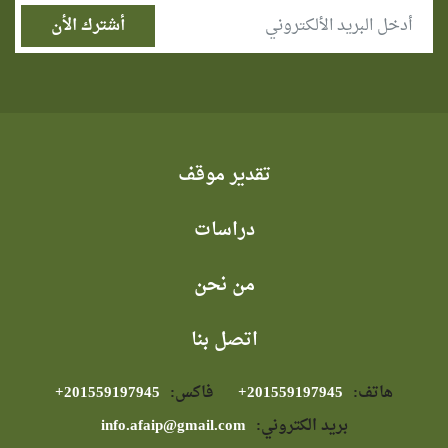
تقدير موقف
دراسات
من نحن
اتصل بنا
هاتف:
⁦+201559197945⁩
فاكس:
⁦+201559197945⁩
بريد الكتروني:
info.afaip@gmail.com