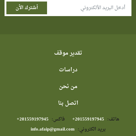
تقدير موقف
دراسات
من نحن
اتصل بنا
هاتف:
⁦+201559197945⁩
فاكس:
⁦+201559197945⁩
بريد الكتروني:
info.afaip@gmail.com