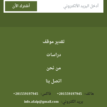
تقدير موقف
دراسات
من نحن
اتصل بنا
هاتف:
⁦+201559197945⁩
فاكس:
⁦+201559197945⁩
بريد الكتروني:
info.afaip@gmail.com