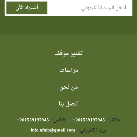
تقدير موقف
دراسات
من نحن
اتصل بنا
هاتف:
⁦+201559197945⁩
فاكس:
⁦+201559197945⁩
بريد الكتروني:
info.afaip@gmail.com