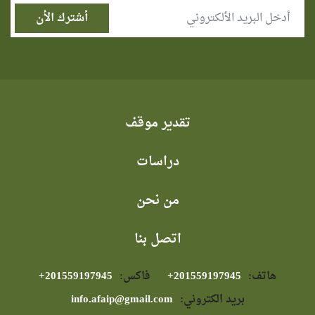
تقدير موقف
دراسات
من نحن
اتصل بنا
هاتف:
⁦+201559197945⁩
فاكس:
⁦+201559197945⁩
بريد الكتروني:
info.afaip@gmail.com