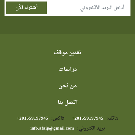
تقدير موقف
دراسات
من نحن
اتصل بنا
هاتف:
⁦+201559197945⁩
فاكس:
⁦+201559197945⁩
بريد الكتروني:
info.afaip@gmail.com