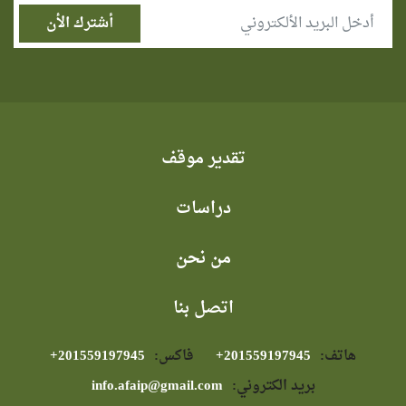
تقدير موقف
دراسات
من نحن
اتصل بنا
هاتف:
⁦+201559197945⁩
فاكس:
⁦+201559197945⁩
بريد الكتروني:
info.afaip@gmail.com