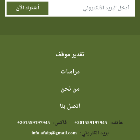
تقدير موقف
دراسات
من نحن
اتصل بنا
هاتف:
⁦+201559197945⁩
فاكس:
⁦+201559197945⁩
بريد الكتروني:
info.afaip@gmail.com