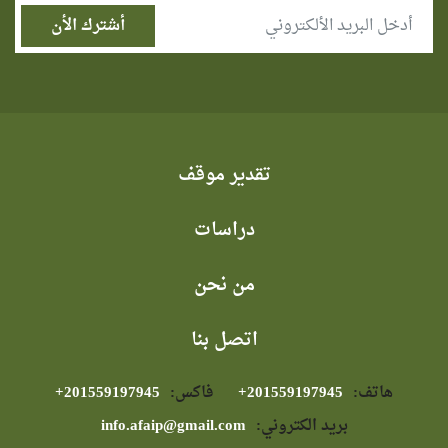
تقدير موقف
دراسات
من نحن
اتصل بنا
هاتف:
⁦+201559197945⁩
فاكس:
⁦+201559197945⁩
بريد الكتروني:
info.afaip@gmail.com