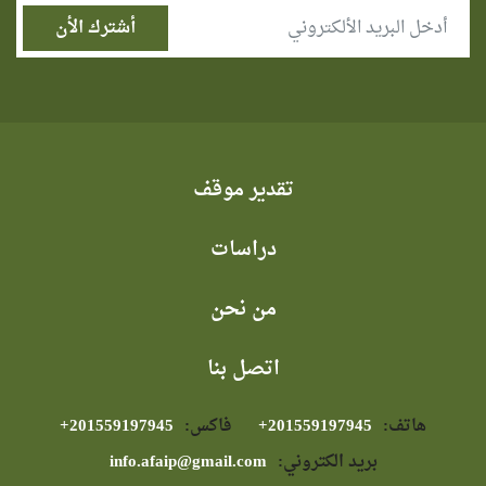
تقدير موقف
دراسات
من نحن
اتصل بنا
هاتف:
⁦+201559197945⁩
فاكس:
⁦+201559197945⁩
بريد الكتروني:
info.afaip@gmail.com