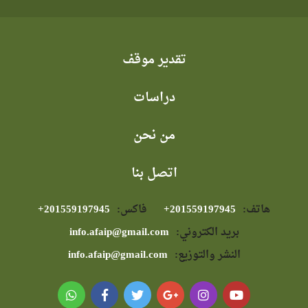
تقدير موقف
دراسات
من نحن
اتصل بنا
هاتف:
⁦+201559197945⁩
فاكس:
⁦+201559197945⁩
بريد الكتروني:
info.afaip@gmail.com
النشر والتوزيع:
info.afaip@gmail.com