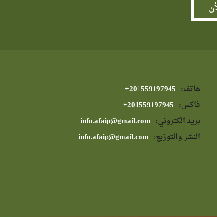
هاتف:
⁦+201559197945⁩
فاكس:
⁦+201559197945⁩
بريد الكتروني:
info.afaip@gmail.com
النشر والتوزيع:
info.afaip@gmail.com