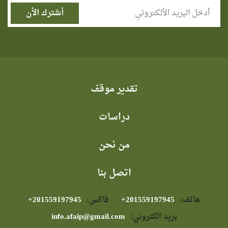
تقدير موقف
دراسات
من نحن
اتصل بنا
هاتف:
⁦+201559197945⁩
فاكس:
⁦+201559197945⁩
بريد الكتروني:
info.afaip@gmail.com