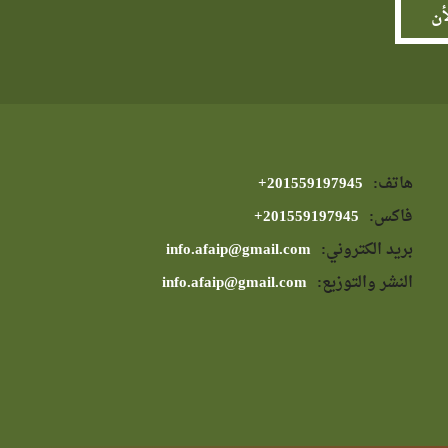
هاتف:
⁦+201559197945⁩
فاكس:
⁦+201559197945⁩
بريد الكتروني:
info.afaip@gmail.com
النشر والتوزيع:
info.afaip@gmail.com