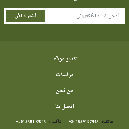
تقدير موقف
دراسات
من نحن
اتصل بنا
هاتف:
⁦+201559197945⁩
فاكس:
⁦+201559197945⁩