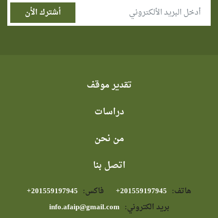
تقدير موقف
دراسات
من نحن
اتصل بنا
هاتف:
⁦+201559197945⁩
فاكس:
⁦+201559197945⁩
بريد الكتروني:
info.afaip@gmail.com