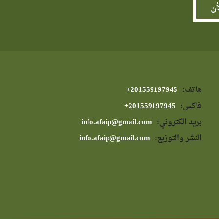
هاتف:
⁦+201559197945⁩
فاكس:
⁦+201559197945⁩
بريد الكتروني:
info.afaip@gmail.com
النشر والتوزيع:
info.afaip@gmail.com