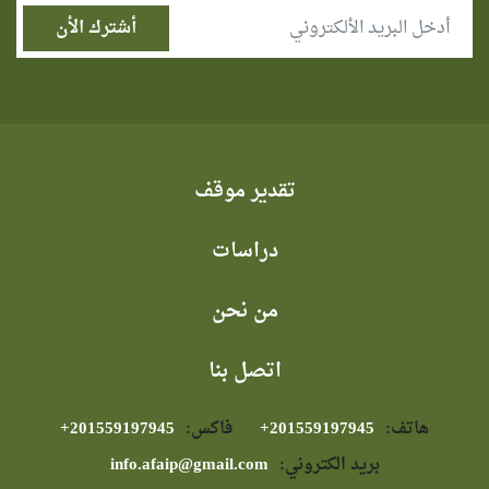
تقدير موقف
دراسات
من نحن
اتصل بنا
هاتف:
⁦+201559197945⁩
فاكس:
⁦+201559197945⁩
بريد الكتروني:
info.afaip@gmail.com