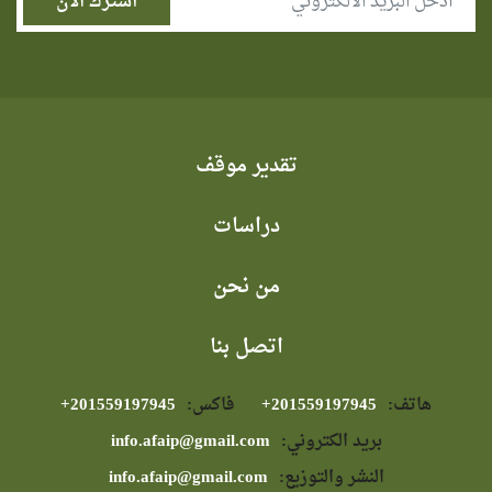
تقدير موقف
دراسات
من نحن
اتصل بنا
هاتف:
⁦+201559197945⁩
فاكس:
⁦+201559197945⁩
بريد الكتروني:
info.afaip@gmail.com
النشر والتوزيع:
info.afaip@gmail.com