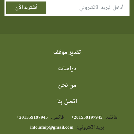
تقدير موقف
دراسات
من نحن
اتصل بنا
هاتف:
⁦+201559197945⁩
فاكس:
⁦+201559197945⁩
بريد الكتروني:
info.afaip@gmail.com