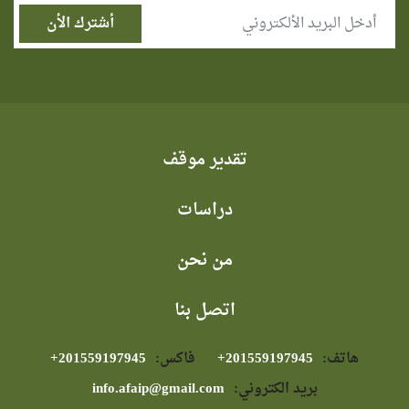
تقدير موقف
دراسات
من نحن
اتصل بنا
هاتف:
⁦+201559197945⁩
فاكس:
⁦+201559197945⁩
بريد الكتروني:
info.afaip@gmail.com