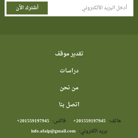
تقدير موقف
دراسات
من نحن
اتصل بنا
هاتف:
⁦+201559197945⁩
فاكس:
⁦+201559197945⁩
بريد الكتروني:
info.afaip@gmail.com