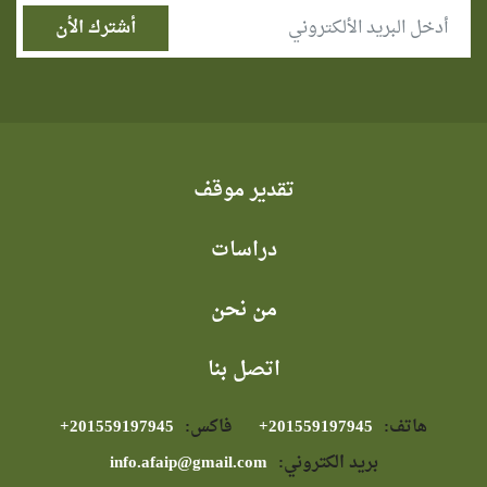
تقدير موقف
دراسات
من نحن
اتصل بنا
هاتف:
⁦+201559197945⁩
فاكس:
⁦+201559197945⁩
بريد الكتروني:
info.afaip@gmail.com