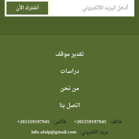
تقدير موقف
دراسات
من نحن
اتصل بنا
هاتف:
⁦+201559197945⁩
فاكس:
⁦+201559197945⁩
بريد الكتروني:
info.afaip@gmail.com