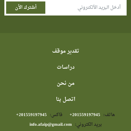
تقدير موقف
دراسات
من نحن
اتصل بنا
هاتف:
⁦+201559197945⁩
فاكس:
⁦+201559197945⁩
بريد الكتروني:
info.afaip@gmail.com