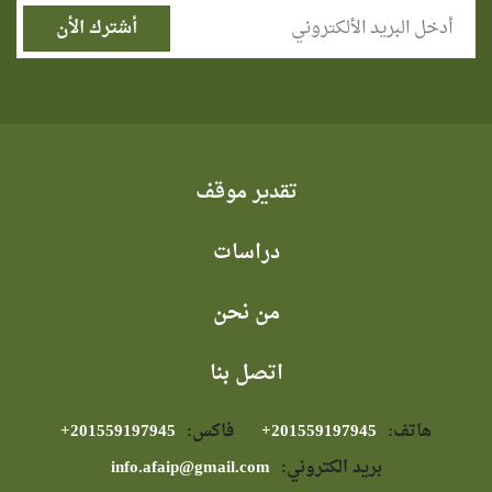
تقدير موقف
دراسات
من نحن
اتصل بنا
هاتف:
⁦+201559197945⁩
فاكس:
⁦+201559197945⁩
بريد الكتروني:
info.afaip@gmail.com