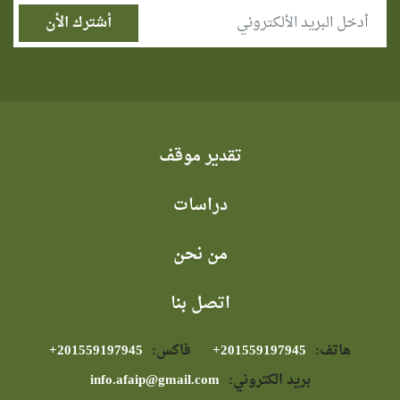
تقدير موقف
دراسات
من نحن
اتصل بنا
هاتف:
⁦+201559197945⁩
فاكس:
⁦+201559197945⁩
بريد الكتروني:
info.afaip@gmail.com