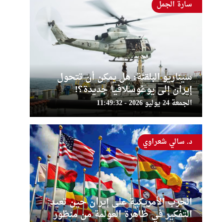
سارة الجمل
سيناريو البلقنة: هل يمكن أن تتحول
إيران إلى يوغوسلافيا جديدة؟!
الجمعة 24 يوليو 2026 - 11:49:32
د. سالي شعراوي
الحرب الأمريكية على إيران حين تعيد
التفكير في ظاهرة العولمة من منظور