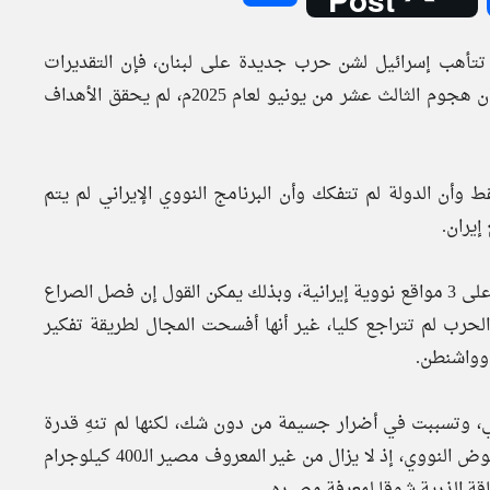
 تتأهب إسرائيل لشن حرب جديدة على لبنان، فإن التقديرات
المتواترة عن قرب الهجوم على إيران مجددا تراجعت، خاصة أن هجوم الثالث عشر من يونيو لعام 2025م، لم يحقق الأهداف
 وأن الدولة لم تتفكك وأن البرنامج النووي الإيراني لم يتم
إيران.
فقد كان كل ما تحقق هو مجرد 45 دقيقة من القصف الأمريكي على 3 مواقع نووية إيرانية، وبذلك يمكن القول إن فصل الصراع
الحرب لم تتراجع كليا، غير أنها أفسحت المجال لطريقة تفكير
 وواشنطن.
اني، وتسببت في أضرار جسيمة من دون شك، لكنها لم تنهِ قدرة
إيران على إعادة بناء مفاعلاتها، لاسيما أنها الآن في مرحلة الغموض النووي، إذ لا يزال من غير المعروف مصير الـ400 كيلوجرام
اقة الذرية شوقا لمعرفة مصيره.