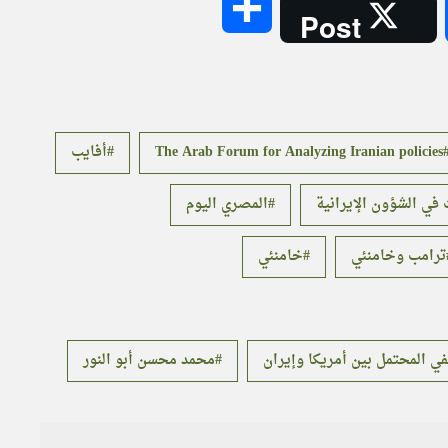
Share
Post
The Arab Forum for Analyzing Iranian policies
أفايب
 في الشؤون الإيرانية
المصري اليوم
ترامب وخامنئي
خامنئي
في المحتمل بين أمريكا وإيران
محمد محسن أبو النور