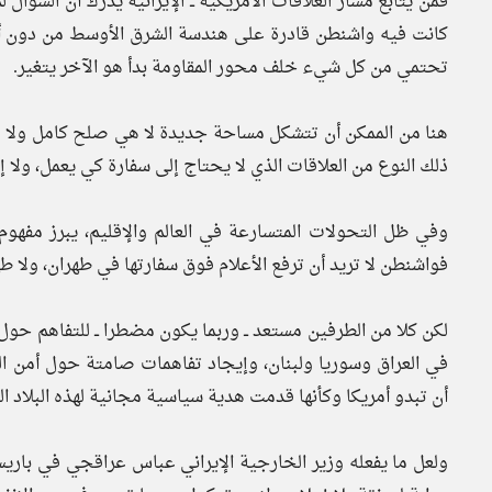
فمن يتابع مسار العلاقات الأمريكية ــ الإيرانية يدرك أن السؤا
كانت فيه واشنطن قادرة على هندسة الشرق الأوسط من دون أخذ
تحتمي من كل شيء خلف محور المقاومة بدأ هو الآخر يتغير.
هنا من الممكن أن تتشكل مساحة جديدة لا هي صلح كامل ولا ه
ذلك النوع من العلاقات الذي لا يحتاج إلى سفارة كي يعمل، ولا 
وفي ظل التحولات المتسارعة في العالم والإقليم، يبرز مفهوم
فواشنطن لا تريد أن ترفع الأعلام فوق سفارتها في طهران، ولا 
لكن كلا من الطرفين مستعد ــ وربما يكون مضطرا ــ للتفاهم حو
في العراق وسوريا ولبنان، وإيجاد تفاهمات صامتة حول أمن 
أن تبدو أمريكا وكأنها قدمت هدية سياسية مجانية لهذه البلاد ا
ولعل ما يفعله وزير الخارجية الإيراني عباس عراقجي في باريس