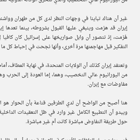
غير أن هناك تباينا في وجهات النظر لدى كل من طهران وواشن
إيران قد هزمت وينبغي عليها القبول بشروطه، بينما تعدها إير
هُزمت، إذ تتصور أن وابل صواريخها على إسرائيل كان كافيا ل
التفكير قبل مهاجمتها مرة أخرى، وأنها نجحت في إحباط كل ما
من اليورانيوم عالي التخصيب، وهما، إما العودة إلى الحرب وه
مفاوضات مع إيران.
هنا أصبح من الواضح أن لدي الطرفين قناعة بأن الحوار هو ال
ويبدو أن التطبيع الكامل غير وارد في ظل التعقيدات الداخل
حول طريقة التفاوض مباشرة كانت أم غير مباشرة.