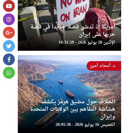
أمريكا إذ تدشن فصلا جديدا في قصة
حربها على إيران
الإثنين 20 يوليو 2026 - 10:31:59
د. أسماء أمين
الخلاف حول مضيق هرمز يكشف
هشاشة التفاهم بين الولايات المتحدة
وإيران
الخميس 16 يوليو 2026 - 20:05:36