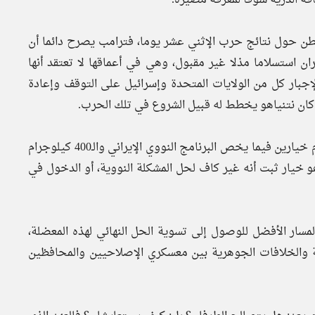
طن حول نتائج حرب الإثني عشر يوما، فترامب يصرح دائما أن
ان استسلاما مذلا غير مقبول، وهي في أعماقها لا تعتقد أنها
إجبار كل من الولايات المتحدة وإسرائيل على التوقف وإعادة
 كان نتنياهو يخطط له قبيل الشروع في تلك الحرب.
وتعتقد إيران كذلك أن الولايات المتحدة، في نهاية المطاف، أمام خيارين فيما يخص البرنامج النووي الإيراني والـ400 كيلوجرام
و خيار ثبت أنه غير كاف لحل المشكلة النووية، أو الدخول في
مسار الأفضل للوصول إلى تسوية الحل النهائي لهذه المعضلة،
ية والخلافات الجوهرية بين معسكري الإصلاحيين والمحافظين