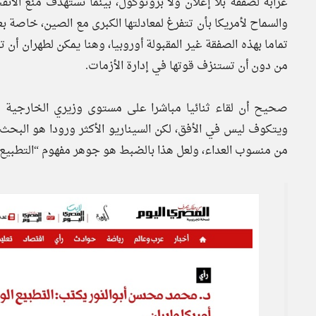
عرابة لصفقة بلا إعلان ولا بروتوكول، بينما تستهدف منع الا
والسماح لأمريكا بأن تتفرغ لمعادلتها الكبرى مع الصين، خاصة بع
تماما بهذه الصفقة غير المقبولة أوروبيا، وهنا يمكن لطهران أ
من دون أن تستنزف قوتها في إدارة الأزمات.
صحيح أن لقاء ثنائيا مباشرا على مستوى وزيري الخارجية 
ويتكوف ليس في الأفق، لكن السيناريو الأكثر ورودا هو البح
من منسوب العداء، ولعل هذا بالضبط هو جوهر مفهوم “التطبيع ا