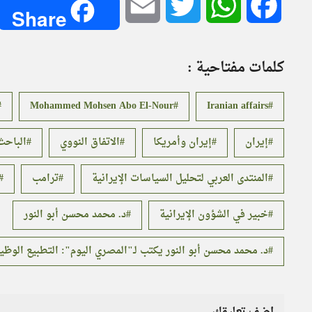
Email
Twitter
WhatsApp
Facebook
Share
كلمات مفتاحية :
Mohammed Mohsen Abo El-Nour
Iranian affairs
إيران
إيران وأمريكا
الاتفاق النووي
الباحث
المنتدى العربي لتحليل السياسات الإيرانية
ترامب
خبير في الشؤون الإيرانية
د. محمد محسن أبو النور
د. محمد محسن أبو النور يكتب لـ"المصري اليوم": التطبيع الوظي
اضف تعليقك