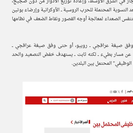
نفجار في الشرق الأوسط، وإعادة توزيع الأدوار من دون ضجيج،
د التسوية المحتملة للحرب الروسية ــ الأوكرانية وإرضاء بوتين
ن تتنفس الصعداء لمعالجة أوجه القصور ونقاط الضعف في نظامها
وفق صيغة عراقجي ــ روبيو، أو حتى وفق صيغة عراقجي ــ
ث عن مسار بطيء ــ لكنه ثابت ــ يستهدف خفض التصعيد والحد
لوظيفي” المحتمل بين البلدين.