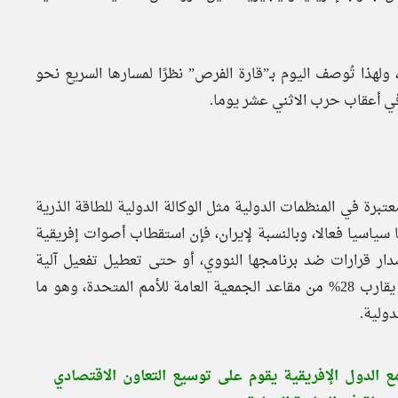
، ولهذا تُوصف اليوم بـ”قارة الفرص” نظرًا لمسارها السريع نحو
ة في أعقاب حرب الاثني عشر يوما.
حها سلة تصويت معتبرة في المنظمات الدولية مثل الوكالة الدولية للطاقة الذرية
 سياسيا فعالا، وبالنسبة لإيران، فإن استقطاب أصوات إفريقية
دار قرارات ضد برنامجها النووي، أو حتى تعطيل تفعيل آلية
“سناب باك”، يمثل أهمية إستراتيجية، حيث تمتلك إفريقيا ما يقارب 28% من مقاعد الجمعية العامة للأمم المتحدة، وهو ما
ولية.
الدول الإفريقية يقوم على توسيع التعاون الاقتصادي