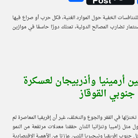
للتنافسات الخفية حول الموارد الغنية، فكل حرب أو صراع فيها
ستثمار تضارب المصالح الدولية، تمتلك دورًا حاسمًا في موازين
ن أرمينيا وأذربيجان لعسكرة
نوبي القوقاز
ة تختزلها في الفقر والجوع والتخلف، غير أن إفريقيا المعاصرة لم
 مثل زامبيا وتنزانيا اللتان حققتا معدلات مرتفعة من النمو
 جنوب إفريقيا ونيجيريا اللتين عززتا من الأهمية الاقتصادية