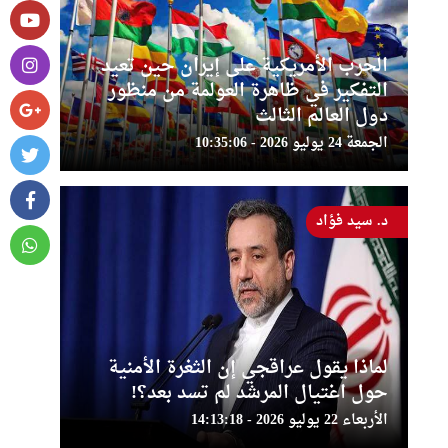
الحرب الأمريكية على إيران حين تعيد
التفكير في ظاهرة العولمة من منظور
دول العالم الثالث
الجمعة 24 يوليو 2026 - 10:35:06
د. سيد فؤاد
لماذا يقول عراقجي إن الثغرة الأمنية
حول اغتيال المرشد لم تسد بعد؟!
الأربعاء 22 يوليو 2026 - 14:13:18