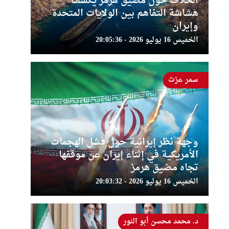
الخلاف حول مضيق هرمز يكشف
هشاشة التفاهم بين الولايات المتحدة
وإيران
الخميس 16 يوليو 2026 - 20:05:36
سمر عزت
وجهة نظر إيرانية حول فشل الهجمات
الأمريكية في إثناء إيران عن موقفها
تجاه مضيق هرمز
الخميس 16 يوليو 2026 - 20:03:32
د. محمد محسن أبو النور