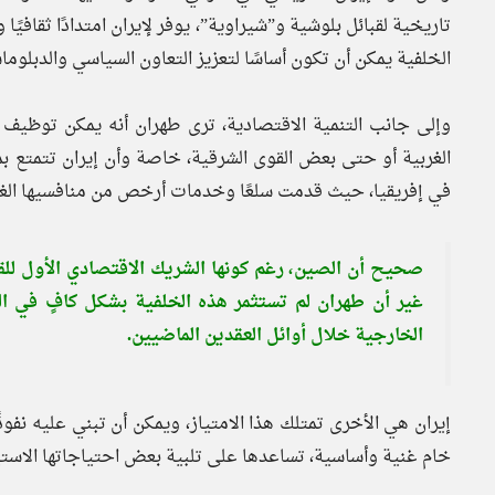
تاريخية لقبائل بلوشية و”شيراوية”، يوفر لإيران امتدادًا ثقافيًا
الخلفية يمكن أن تكون أساسًا لتعزيز التعاون السياسي والدبلوما
وإلى جانب التنمية الاقتصادية، ترى طهران أنه يمكن توظيف الق
الغربية أو حتى بعض القوى الشرقية، خاصة وأن إيران تتمتع 
في إفريقيا، حيث قدمت سلعًا وخدمات أرخص من منافسيها الغرب
صحيح أن الصين، رغم كونها الشريك الاقتصادي الأول للقارة 
غير أن طهران لم تستثمر هذه الخلفية بشكل كافٍ في ال
الخارجية خلال أوائل العقدين الماضيين.
إيران هي الأخرى تمتلك هذا الامتياز، ويمكن أن تبني عليه نفوذًا 
خام غنية وأساسية، تساعدها على تلبية بعض احتياجاتها الاستي