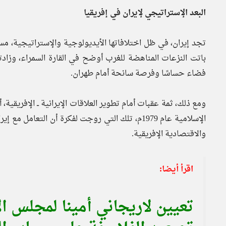
البعد الإستراتيجي لإيران في إفريقيا
تجد إيران، في ظل اختلافاتها الأيديولوجية والإستراتيجية، مسارً
باتت النزعات المناهضة للغرب أوضح في القارة السمراء، وزادت
فضاء حساسًا وفرصة سانحة أمام طهران.
ومع ذلك، ثمة عقبات أمام تطوير العلاقات الإيرانية ــ الإفريقية، 
الإسلامية عام 1979م، تلك التي روجت لفكرة أن ال
والاقتصادية الإفريقية.
اقرأ أيضا:
تعيين لاريجاني أمينا لمجلس ال