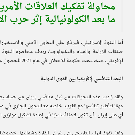
محاولة تفكيك العلاقات الأمريك
ما بعد الكولونيالية إثر حرب ال
أما النفوذ الإسرائيلي، فيرتكز على التعاون الأمني والاستخبا
صفقات الزراعة والمياه والتكنولوجيا، بهدف محاصرة النفوذ 
الإفريقي، حيث سعت حكومة الاحتلال في عام 2021 للحصول على صفة مراقب.
البعد التنافسي لإفريقيا بين القوى الدولية
ولقد زادت هذه التحركات من قِبل منافسي إيران من حساسيتها
مهمًا لتأطير تنافسها مع الغرب، خاصة مع التحول الجاري في ممر
أي على إيران ــ أن تكون لاعبًا أساسيًا في إعادة تشكيل موازين ال
ولعل نفوذ إيران التاريخي في شرقي القارة وشماليها، خصوصً