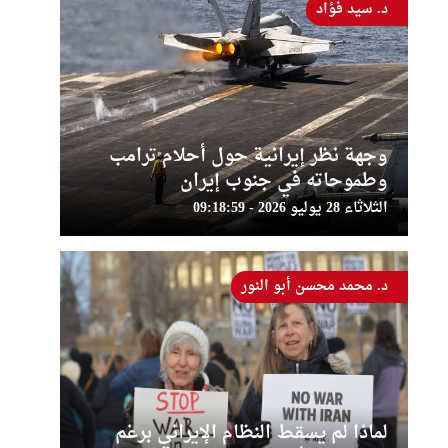
د. سيد فؤاد
وجهة نظر إيرانية حول أحلام ترامب
وطموحاته في جنوب إيران
الثلاثاء 28 يوليو 2026 - 09:18:59
د. محمد محسن أبو النور
لماذا لم يسقط النظام الإيراني برغم