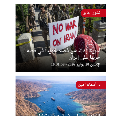
نشوى جابر
أمريكا إذ تدشن فصلا جديدا في قصة
حربها على إيران
الإثنين 20 يوليو 2026 - 10:31:59
د. أسماء أمين