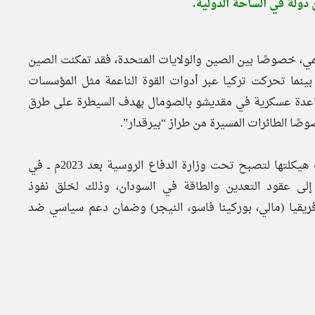
 دولة في الساحة الدولية.
لمي، خصوصًا بين الصين والولايات المتحدة، فقد تمكنت الصين
لقارة، بينما تحركت تركيا عبر أدوات القوة الناعمة مثل المؤسسات
س قاعدة عسكرية في مقديشو بالصومال بهدف السيطرة على طرق
وصًا الطائرات المسيرة من طراز “بيرقدار”.
في المقابل، اعتمدت روسيا على شركة “فاجنر” ــ التي أُعيدت هيكلتها لتصبح تحت وزارة الدفاع الروسية بعد 2023م ــ في
إلى عقود التعدين والطاقة في السودان، وذلك لخلق نفوذ
قيا (مالي، بوركينا فاسو، النيجر) وضمان دعم سياسي ضد