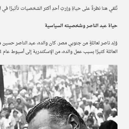
نُلقي هنا نظرةً على حياةِ وإرثِ أحدِ أكثر الشخصيات تأثيرًا في
حياة عبد الناصر وشخصيته السياسية
وُلِد ناصر لعائلةٍ من جنوبي مصر. كان والده، عبد الناصر حسين مو
العائلة كثيرًا بسبب عمل والده، من الإسكندرية إلى أسيوط عام 1921م، ثم إلى قرية الخطاطبة عام 1923م.