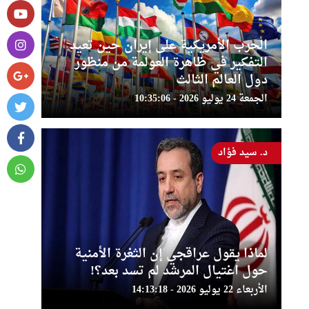
الحرب الأمريكية على إيران حين تعيد
التفكير في ظاهرة العولمة من منظور
دول العالم الثالث
الجمعة 24 يوليو 2026 - 10:35:06
د. سيد فؤاد
لماذا يقول عراقجي إن الثغرة الأمنية
حول اغتيال المرشد لم تسد بعد؟!
الأربعاء 22 يوليو 2026 - 14:13:18