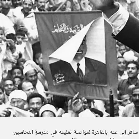
حق ناصر بمدرسةِ السكة الحديد الابتدائية، وفي عام 1924م سافر إلى عمه بالقاهرة لمواصلة تعليمه في مدرسةِ النحاسين،