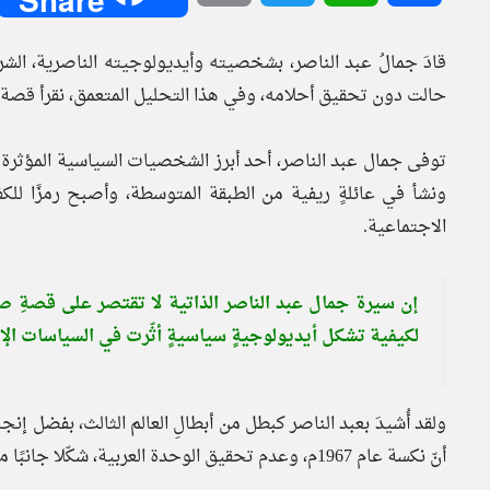
قادَ جمالُ عبد الناصر، بشخصيته وأيديولوجيته الناصرية، الشرقَ
حالت دون تحقيق أحلامه، وفي هذا التحليل المتعمق، نقرأ قصة
توفى جمال عبد الناصر، أحد أبرز الشخصيات السياسية المؤثرة ف
ونشأ في عائلةٍ ريفية من الطبقة المتوسطة، وأصبح رمزًا للكف
الاجتماعية.
إن سيرة جمال عبد الناصر الذاتية لا تقتصر على قصةِ صعود
لكيفية تشكل أيديولوجيةٍ سياسيةٍ أثّرت في السياسات الإقل
ولقد أُشيدَ بعبد الناصر كبطل من أبطالِ العالم الثالث، بفضل إنجا
أنّ نكسة عام 1967م، وعدم تحقيق الوحدة العربية، شكّلا جانبًا مظلمًا في مسيرته.