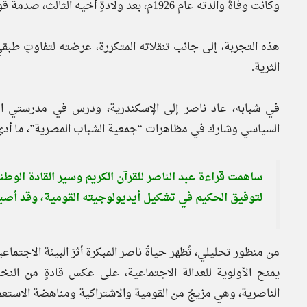
وكانت وفاةُ والدته عام 1926م، بعد ولادةِ أخيه الثالث، صدمةً قوية له، خاصةً أن والده تزوّج مرةً أخرى بعد فترة وجيزة.
هذه التجربة، إلى جانب تنقلاته المتكررة، عرضته لتفاوتٍ طبق
الثرية.
في شبابه، عاد ناصر إلى الإسكندرية، ودرس في مدرستي ال
السياسي وشارك في مظاهرات “جمعية الشباب المصرية”، ما أدى إلى ا
ساهمت قراءة عبد الناصر للقرآن الكريم وسير القادة الوطن
لتوفيق الحكيم في تشكيل أيديولوجيته القومية، وقد أصبحت هذه
من منظور تحليلي، تُظهر حياةُ ناصر المبكرة أثرَ البيئة الاجتما
يمنح الأولوية للعدالة الاجتماعية، على عكس قادةٍ من النخ
الناصرية، وهي مزيجٌ من القومية والاشتراكية ومناهضة الاستعما