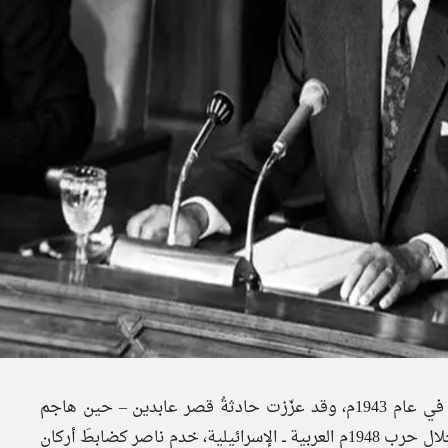
وفي عام 1941م سافر إلى الخرطوم بالسودان، وعاد إلى مصر في عام 1943م، وقد عزّزت حادثةُ قصر عابدين – حين هاجم
البريطانيون قصرَ الملك فاروق – مشاعرَه المعاديةَ لبريطانيا، وخلال حرب 1948م العربية ــ الإسرائيلية، خدم ناصر كضابطَ أركانٍ