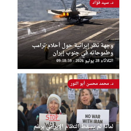
د. سيد فؤاد
وجهة نظر إيرانية حول أحلام ترامب
وطموحاته في جنوب إيران
الثلاثاء 28 يوليو 2026 - 09:18:59
د. محمد محسن أبو النور
لماذا لم يسقط النظام الإيراني برغم