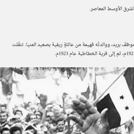
 الشرق الأوسط المعاصر.
ظفَ بريد، ووالدتُه فهيمة من عائلةٍ ريفية بصعيد المنيا. تنقّلت