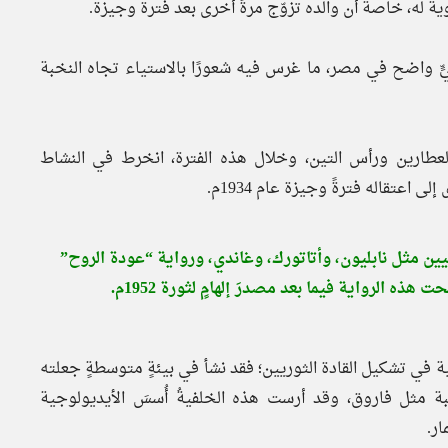
يٍّ واضح في مصر، ما غرس فيه شعورًا بالاستياء تجاه النخبة
عطارين ورأس التين، وخلال هذه الفترة، انخرط في النشاط
عتقاله فترةً وجيزة عام 1934م.
يين مثل نابليون، وأتاتورك، وغاندي، ورواية “عودة الروح”
 الرواية فيما بعد مصدرَ إلهامٍ لثورة 1952م.
عية في تشكيل القادة الثوريين؛ فقد نشأ في بيئةٍ متوسطةٍ جعلته
بة مثل فاروق، وقد أرست هذه الخلفيةُ أُسسَ الأيديولوجية
ر.