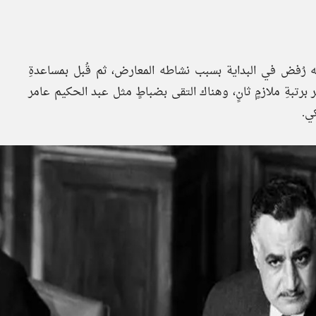
 بالكلية الحربية الملكية المصرية عام 1937م، لكنه رُفض في البداية بسبب نشاطه المعارض، ثم قُبل بمساعدةِ
 منقباد بصعيد مصر برتبةِ ملازمٍ ثانٍ، وهناك التقى بضباطٍ مثل عبد الحكيم عامر
ي.