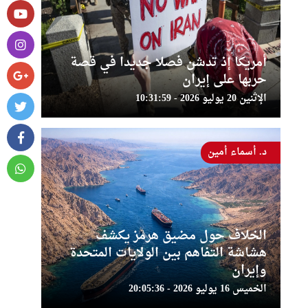
أمريكا إذ تدشن فصلا جديدا في قصة
حربها على إيران
الإثنين 20 يوليو 2026 - 10:31:59
د. أسماء أمين
الخلاف حول مضيق هرمز يكشف
هشاشة التفاهم بين الولايات المتحدة
وإيران
الخميس 16 يوليو 2026 - 20:05:36