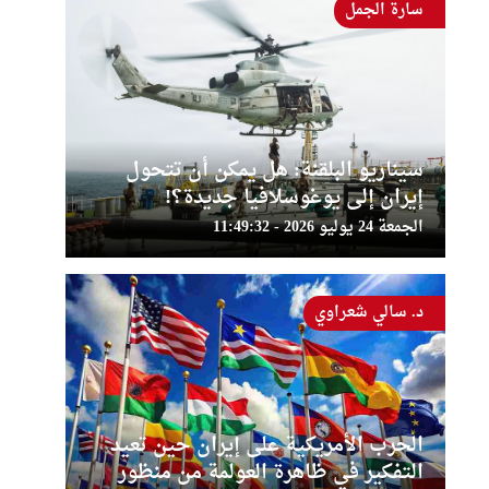
سارة الجمل
سيناريو البلقنة: هل يمكن أن تتحول
إيران إلى يوغوسلافيا جديدة؟!
الجمعة 24 يوليو 2026 - 11:49:32
د. سالي شعراوي
الحرب الأمريكية على إيران حين تعيد
التفكير في ظاهرة العولمة من منظور