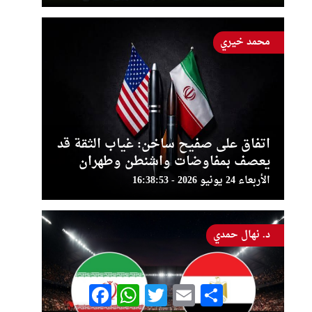
محمد خيري
اتفاق على صفيح ساخن: غياب الثقة قد
يعصف بمفاوضات واشنطن وطهران
الأربعاء 24 يونيو 2026 - 16:38:53
د. نهال حمدي
Facebook
WhatsApp
Twitter
Email
Share