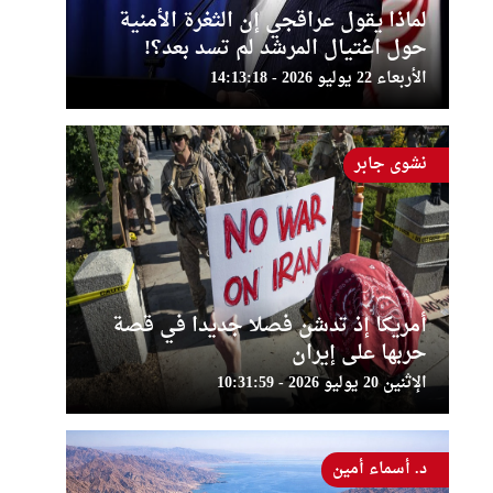
لماذا يقول عراقجي إن الثغرة الأمنية
حول اغتيال المرشد لم تسد بعد؟!
الأربعاء 22 يوليو 2026 - 14:13:18
نشوى جابر
أمريكا إذ تدشن فصلا جديدا في قصة
حربها على إيران
الإثنين 20 يوليو 2026 - 10:31:59
د. أسماء أمين