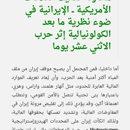
الأمريكية ــ الإيرانية في
ضوء نظرية ما بعد
الكولونيالية إثر حرب
الاثني عشر يوما
أما داخليا، فمن المحتمل أن يصبح موقف إيران من ملف
المياه أكثر أمنية بعد الحرب، وأن يُعاد تعريف الموارد
المائية العابرة للحدود، مثل أنهار هلمند، واراس، وهري،
باعتبارها بنى تحتية تتصل بالأمن القومي، وتتطلب
اهتمامًا أكبر، وقد يؤدي ذلك إلى تقليص مرونة إيران في
المفاوضات المائية، وتشديد تمسكها بحقوقها المائية،
ولذلك اتكأت إيران على المحددات الهيدروإستراتيجية