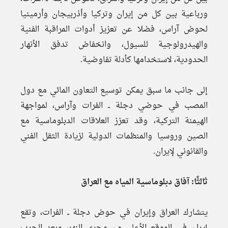
ورباعية بين كل من إيران وتركيا وأذربيجان وأرمينيا
لحوض آراس، فضلا عن تعزيز أدوات المراقبة الفنية
والهيدرولوجية للسيول، وانخفاض تدفق الأنهار
الحدودية، لاستخدامها كأدلة تفاوضية.
إلى جانب ما سبق يمكن توسيع التعاون المائي مع دول
المصب في حوضي دجلة ــ الفرات وآراس، لمواجهة
الهيمنة التركية، وقد تعزز العلاقات الدبلوماسية مع
الصين وروسيا والمنظمات الدولية لزيادة الثقل الفني
والقانوني لإيران.
ثالثًا: آفاق دبلوماسية المياه مع العراق
يتشارك العراق وإيران في حوض دجلة ــ الفرات، وتقع