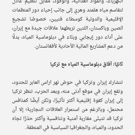
الكهرباء، والمواد الغذائية، والوقود، مقابل تنظيم عادل
لتقاسم مياه هلمند وهري إلى جانب إحياء دور المنظمات
الإقليمية والدولية كوسطاء فنيين، خصوصًا تشجيع
الصين وباكستان، اللتين تربطهما علاقات جيدة مع إيران،
على أداء دور إيجابي وبنّاء في دبلوماسية المياه، بدلًا
من دعم المشاريع المائية الأحادية لأفغانستان.
ثانيًا: آفاق دبلوماسية المياه مع تركيا
تتشارك إيران وتركيا في حوض نهر اراس العابر للحدود،
وتقع إيران في موقع أدنى منه، وبعد الحرب، تنظر تركيا
إلى إيران كقوة إقليمية أكثر تأثيرًا، ولكن أيضًا كمنافس
محتمل، وبالرغم من استمرار العلاقات التجارية؛ إلا أن
تركيا قد تتبنّى مقاربة أمنية وتنافسية وأكثر حذرًا تجاه
الحدود، والمياه، والجغرافيا السياسية في المنطقة.