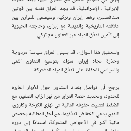
إيران في الموقع الأعلى من مجرى النهر، وبعد الحرب
الإيرانية ــ الإسرائيلية، قد يجد العراق نفسه بين قوتين
متنافستين، وهما إيران وتركيا، وسيسعى للتوازن بين
علاقته التاريخية والدينية مع إيران، وحاجته الحيوية
إلى تأمين تدفق المياه عبر التعاون مع تركي.
ولتحقيق هذا التوازن، قد يتبنى العراق سياسة مزدوجة
وحذرة تجاه إيران، سواء بتوسيع التعاون الفني
والسياسي للحفاظ على تدفق المياه المشتركة.
يرجح أن تواصل بغداد التشاور حول الأنهار العابرة
للحدود، وتحديد حصة العراق من نهر الزاب الصغير، مع
الضغط لتثبيت حقوقه المائية في نهرَي الكرخة وكارون،
اللذين يدعي انخفاض تدفقهما، من أجل المطالبة بحصص
مائية أكبر في الأحواض المشتركة، استنادًا إلى دوره