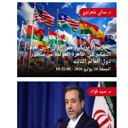
د. سالي شعراوي
الحرب الأمريكية على إيران حين تعيد
التفكير في ظاهرة العولمة من منظور
دول العالم الثالث
الجمعة 24 يوليو 2026 - 10:35:06
د. سيد فؤاد