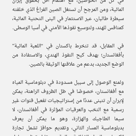
في كل من الحوضين، مع اهتمام أقل بحقوق إيران
المائية، ومن المرجح أن تستغل الصين الفراغ الذي خلفته
سيطرة طالبان، عبر الاستثمار في البنى التحتية المائية،
كمنافس للهند، ولتوسيع نفوذها الأمني في أسيا الوسطى.
في المقابل، قد تنخرط باكستان في “اللعبة المائية”
بأفغانستان؛ بهدف كبح النفوذ الهندي، والاستفادة من
الوضع الجديد، بدعم من علاقتها الوثيقة بالصين.
ولمنع الوصول إلى سبيل مسدودة في دبلوماسية المياه
مع أفغانستان، خصوصًا في ظل الظروف الراهنة، يمكن
لإيران أن تتبنى عددًا من إستراتيجيات تفعيل قنوات غير
رسمية مع النخب والعرقيات المؤثرة في أفغانستان، لا
سيما الطاجيك والهزارة، وهو ما يمكن أن يعرف
بدبلوماسية المسار الثاني، وتقديم حوافز تشمل تجارة