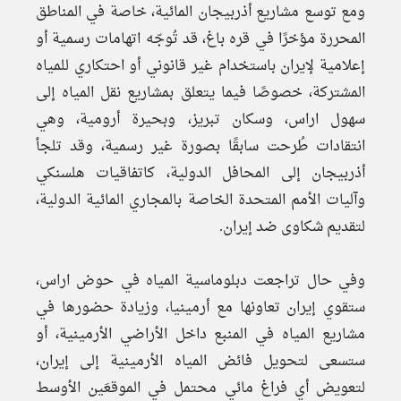
ومع توسع مشاريع أذربيجان المائية، خاصة في المناطق
المحررة مؤخرًا في قره باغ، قد تُوجّه اتهامات رسمية أو
إعلامية لإيران باستخدام غير قانوني أو احتكاري للمياه
المشتركة، خصوصًا فيما يتعلق بمشاريع نقل المياه إلى
سهول اراس، وسكان تبريز، وبحيرة أرومية، وهي
انتقادات طُرحت سابقًا بصورة غير رسمية، وقد تلجأ
أذربيجان إلى المحافل الدولية، كاتفاقيات هلسنكي
وآليات الأمم المتحدة الخاصة بالمجاري المائية الدولية،
لتقديم شكاوى ضد إيران.
وفي حال تراجعت دبلوماسية المياه في حوض اراس،
ستقوي إيران تعاونها مع أرمينيا، وزيادة حضورها في
مشاريع المياه في المنبع داخل الأراضي الأرمينية، أو
ستسعى لتحويل فائض المياه الأرمينية إلى إيران،
لتعويض أي فراغ مائي محتمل في الموقعَين الأوسط