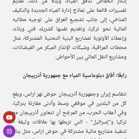
إنكار انخفاض تدفق المياه، وبدلًا من ذلك، تقديم
تفسيرات قائمة على نماذج إدارة المياه الجديدة والتكيف
المناخي، إلى جانب تشجيع العراق على توجيه مطالبه
المائية نحو تركيا، وتقديم نفسها كشريك فني وبنّاء،
وإعطاء الأولوية لمشاريع البنية التحتية المشتركة، مثل
محطات المراقبة، وشبكات الإنذار المبكر من الفيضانات،
ومشاريع النقل المائي بين الأحواض.
رابعًا: آفاق دبلوماسية المياه مع جمهورية أذربيجان
تتقاسم إيران وجمهورية أذربيجان حوض نهر اراس، ويقع
كل من البلدين في موقعَي وسط وأدنى مقارنة بتركيا،
وفي أعقاب الحرب، من المرجّح أن تتعاون أذربيجان مع
تركيا و”إسرائيل” – التي تربطها بها علاقات وثيقة –
لتنفيذ مشاريع مائية مشتركة في حوض اراس، مثل بناء