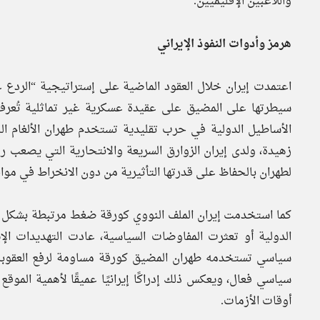
واللاعبين الإقليميين.
هرمز وأدوات النفوذ الإيراني
اعتمدت إيران خلال العقود الماضية على إستراتيجية “الردع 
الأساطيل الدولية في حرب تقليدية تستخدم طهران الألغام الب
زهيدة، ولدى إيران الزوارق السريعة والانتحارية التي يصعب
لطهران بالحفاظ على قدرتها التأثيرية من دون الانخراط في مواج
كما استخدمت إيران الملف النووي كورقة ضغط مرتبطة بشكل غ
الدولية أو تعثرت المفاوضات السياسية، عادت التهديدات ال
سياسي تستخدمه طهران المضيق كورقة مساومة لرفع العقوبات
سياسي فعال، ويعكس ذلك إدراكًا إيرانيًا عميقًا لأهمية الم
أوقات الأزمات.