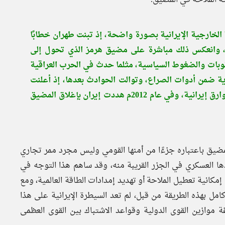
 تغيرت طبيعة السياسة الخارجية الإيرانية بصورة واضحة، إذ تبنت طهران خطابًا
يمي، وانعكس ذلك مباشرة على مضيق هرمز الذي تحول إلى
بات والضغوط السياسية، مثلما حدث في الحرب العراقية
ية ضمن أدوات الصراع، وتوالت الحوادث بعدها، إذ أعلنت
الولايات المتحدة عام 2008م تعرض سفنها لتهديدات من زوارق إيرانية، وفي عام 2012م هددت إيران بإغلاق المضيق
لمضيق باعتباره جزءًا من أمنها القومي وليس مجرد ممر تجاري
ها العسكري في الجزر القريبة منه، وقد ساهم هذا التوجه في
مكانية تعطيل الملاحة أو تهديد إمدادات الطاقة العالمية، ومع
ق المضيق بشكل كامل بهذه الطريقة من قبل، لم تعد السيطرة الإيرانية على هذا
 موازين القوى الدولية وقواعد الاشتباك بين القوى العظمى