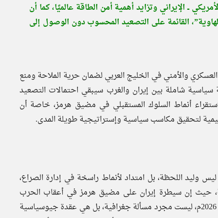
يكي ــ الإيراني وتزايد أهمية أمن الطاقة عالميًا، كما أن
لهاوية”، القائمة على التصعيد المحسوب دون الوصول إلى
 العسكري والأمني في الخليج العربي لضمان حرية الملاحة ومنع
ة سياسية شاملة بين إيران والغرب سيبقي احتمالات التصعيد
ا لاستقراء أنماط السلوك المستقبلي في مضيق هرمز، خاصة أن
قليمية لتحقيق مكاسب سياسية وإستراتيجية طويلة المدى.
ليس وليد اللحظة، بل امتداد لأنماط راسخة في إدارة الصراع،
قة، حيث إن سيطرة إيران على مضيق هرمز في أعقاب الحرب
الأمريكية الإسرائيلية على إيران تلك التي اندلعت يوم 28 فبراير 2026م، ليست مجرد مسألة جغرافية، بل هي عقدة جيوسياسية