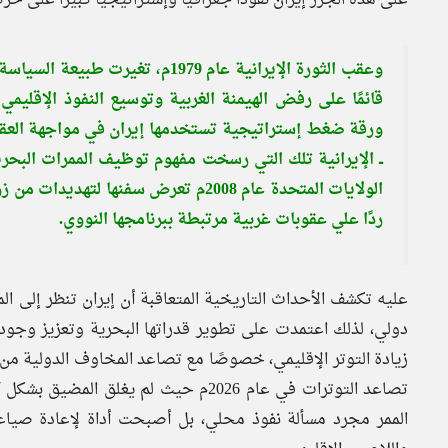
وعقب الثورة الإيرانية عام 1979م،
قائمًا على رفض الهيمنة الغربية وتوسيع النفوذ الإقل
ورقة ضغط إستراتيجية تستخدمها إيران في مواجهة العقو
ــ الإيرانية تلك التي رسخت مفهوم توظيف الممرات البحر
ردًا علي عقوبات غربية مرتبطة ببرنامجها النووي.
عليه تكشف الأحداث التاريخية المتعاقبة أن إيران تنظر إلى ا
دولي، لذلك اعتمدت على تطوير قدراتها البحرية وتعزيز وجود
زيادة التوتر الإقليمي، خصوصًا مع تصاعد المخاوف الدولية من إ
تصاعد التوترات في عام 2026م حيث لم يغل
الممر مجرد مسألة نفوذ محلي، بل أصبحت أداة لإعادة صياغة