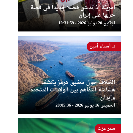
أمريكا إذ تدشن فصلا جديدا في قصة
حربها على إيران
الإثنين 20 يوليو 2026 - 10:31:59
د. أسماء أمين
الخلاف حول مضيق هرمز يكشف
هشاشة التفاهم بين الولايات المتحدة
وإيران
الخميس 16 يوليو 2026 - 20:05:36
سمر عزت