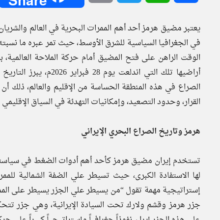
يعتبر مضيق هرمز أحد أهم الممرات البحرية في العالم والشريان
الوقت الراهن على فتح المضيق أمام حركة الملاحة العالمية، بع
أراضيها تلك التي اندلعت 
الصراع في هذه المنطقة الحساسة من الإقليم والعالم، ذلك أن 
القرار، وحدود التصعيد، وإمكانيات التهدئة في السياق الإقليمي 
هرمز وتاريخ الصراع البحري الإيراني
تستخدم إيران مضيق هرمز كأحد أهم أدوات الضغط في سياستها 
لها الاستفادة الكبرى، حيث تسيطر علي الضفة الشمالية للممر
إستراتيجية مهمة تقول “من يسيطر علي الجزر يسيطر على المم
جزر هرمز وقشم ولارك تحت السيادة الإيرانية، وهي جزر تتح
على هذه الجزر إيران نفوذاً جغرافياً وإستراتيجياً كبيراً على ح