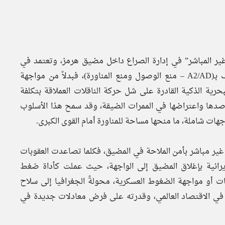
غير المباشر” في إدارة الصراع داخل مضيق هرمز، وتعتمد في
سيطرتها على المضيق على عقيدة عسكرية غير تماثلية تُعرف بـ(A2/AD – منع الوصول ومنع المناورة)، فبدلاً من مواجهة
حرية الذكية القادرة على شل حركة الناقلات العملاقة بتكلفة
 رصدها واعتراضها في الممرات الضيقة، وقد سمح هذا الأسلوب
هات شاملة، ما منحها مساحة للمناورة أمام القوى الكبرى.
ير مباشر بأمن الملاحة في المضيق، فكلما تصاعدت العقوبات
إيرانية بإغلاق المضيق إلى الواجهة، حيث عملت كأداة ضغط
 أو مواجهة الضغوط العسكرية، محولةً الجغرافيا إلى سلاح
وقع في الاقتصاد العالمي، وقدرته على فرض معادلات جديدة في