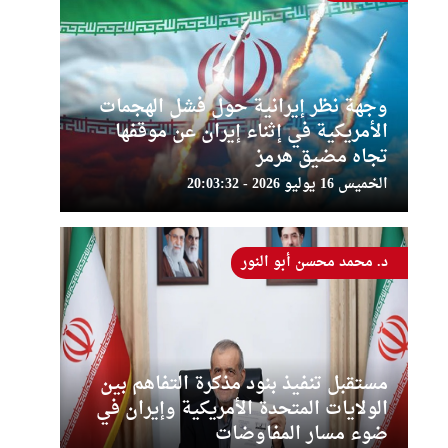
وجهة نظر إيرانية حول فشل الهجمات
الأمريكية في إثناء إيران عن موقفها
تجاه مضيق هرمز
الخميس 16 يوليو 2026 - 20:03:32
د. محمد محسن أبو النور
مستقبل تنفيذ بنود مذكرة التفاهم بين
الولايات المتحدة الأمريكية وإيران في
ضوء مسار المفاوضات