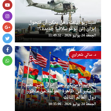
سيناريو البلقنة: هل يمكن أن تتحول
إيران إلى يوغوسلافيا جديدة؟!
الجمعة 24 يوليو 2026 - 11:49:32
د. سالي شعراوي
الحرب الأمريكية على إيران حين تعيد
التفكير في ظاهرة العولمة من منظور
دول العالم الثالث
الجمعة 24 يوليو 2026 - 10:35:06