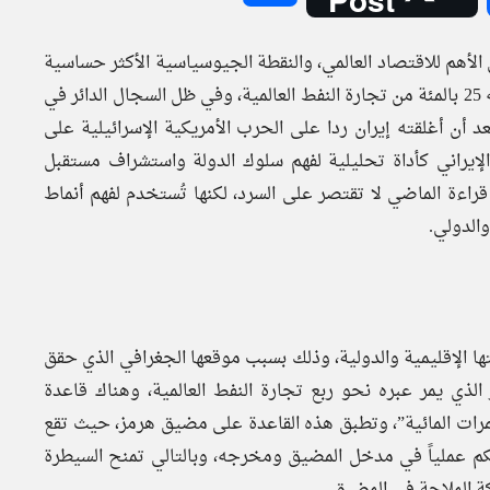
 الأهم للاقتصاد العالمي، والنقطة الجيوسياسية الأكثر حساسية
في الجغرافيا السياسية للشرق الأوسط، حيث تمر عبره ما نسبته 25 بالمئة من تجارة النفط العالمية، وفي ظل السجال الدائر في
د أن أغلقته إيران ردا على الحرب الأمريكية الإسرائيلية على
يوم 28 فبراير 2026م، يبرز التاريخ الإيراني كأداة تحليلية لفهم سلوك الدولة واستشراف مستقبل
قراءة الماضي لا تقتصر على السرد، لكنها تُستخدم لفهم أنماط
والدولي.
الإقليمية والدولية، وذلك بسبب موقعها الجغرافي الذي حقق
 الذي يمر عبره نحو ربع تجارة النفط العالمية، وهناك قاعدة
رات المائية”، وتطبق هذه القاعدة على مضيق هرمز، حيث تقع
كم عملياً في مدخل المضيق ومخرجه، وبالتالي تمنح السيطرة
ركة الملاحة في المضيق.