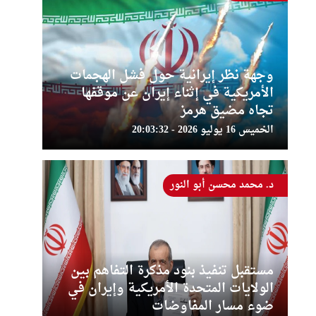
وجهة نظر إيرانية حول فشل الهجمات
الأمريكية في إثناء إيران عن موقفها
تجاه مضيق هرمز
الخميس 16 يوليو 2026 - 20:03:32
د. محمد محسن أبو النور
مستقبل تنفيذ بنود مذكرة التفاهم بين
الولايات المتحدة الأمريكية وإيران في
ضوء مسار المفاوضات