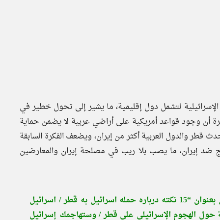
 الإسرائيلية لتشمل دول إقليمية، ما يشير إلى تحول خطير في
فكرة أن وجود قواعد أمريكية على أراضي عربية لا يضمن حماية
حدث قطر والدول العربية أكثر من إيران، ويضعف الفكرة السابقة
خليج ضد إيران، ما يصب بلا ريب في مصلحة إيران والمعارضين
في السياق، رجّح موقع عصر إيران الإصلاحي في تحليل بعنوان “15 نکته درباره حمله اسرائیل به قطر / اسرائیل
تی به شما دوست عزیز” أي “15 ملاحظة حول الهجوم الإسرائيلي على قطر / وستهاجمك إسرائيل