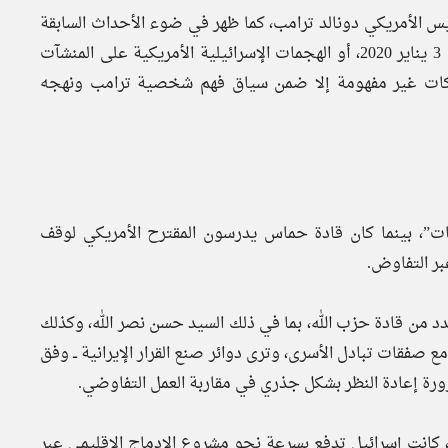
ئيس الأمريكي دونالد ترامب، كما ظهر في ضوء الأحداث السابقة
مثل استهداف قائد فيلق القدس قاسم سليماني في العراق في 3 يناير 2020، أو الهجمات الإسرائيلية الأمريكية على المنشآت
1 يونيو 2025م، وتظل هذه التحركات غير مفهومة إلا ضمن سياق فهم شخصية ترامب ونهجه
ات”، بينما كان قادة حماس يدرسون المقترح الأمريكي لوقف
بر التفاوض.
 من قادة حزب الله، بما في ذلك السيد حسن نصر الله، وكذلك
 صفقات تبادل الأسرى، وترى دوائر صنع القرار الإيرانية ــ وفق
رورة إعادة النظر بشكل جذري في مقاربة العمل التفاوضي.
للافت للنظر، أنه قبل عملية طوفان الأقصى في 7 أكتوبر 2023، كانت إسرائيل تدفع بسرعة نحو مشروع الإدماج الإقليمي عبر