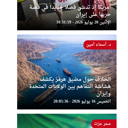
أمريكا إذ تدشن فصلا جديدا في قصة
حربها على إيران
الإثنين 20 يوليو 2026 - 10:31:59
د. أسماء أمين
الخلاف حول مضيق هرمز يكشف
هشاشة التفاهم بين الولايات المتحدة
وإيران
الخميس 16 يوليو 2026 - 20:05:36
سمر عزت